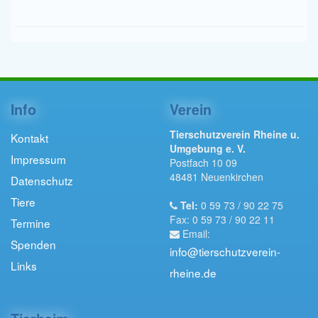
Info
Verein
Tierschutzverein Rheine u.
Kontakt
Umgebung e. V.
Impressum
Postfach 10 09
48481 Neuenkirchen
Datenschutz
Tiere
Tel:
0 59 73 / 90 22 75
Fax: 0 59 73 / 90 22 11
Termine
Email:
Spenden
info@tierschutzverein-
Links
rheine.de