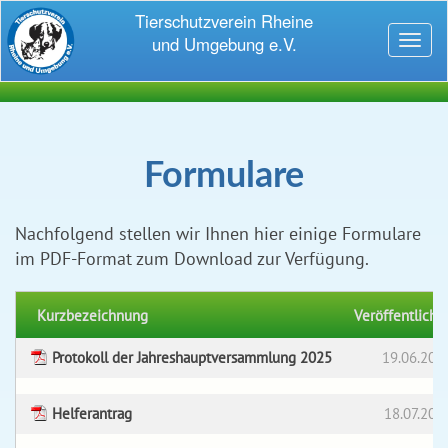
Tierschutzverein Rheine
und Umgebung e.V.
Toggl
naviga
Formulare
Nachfolgend stellen wir Ihnen hier einige Formulare
im PDF-Format zum Download zur Verfügung.
Kurzbezeichnung
Veröffentlicht
Protokoll der Jahreshauptversammlung 2025
19.06.202
Helferantrag
18.07.202