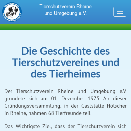
Tierschutzverein Rheine
und Umgebung e.V.
Toggl
naviga
Die Geschichte des
Tierschutzvereines und
des Tierheimes
Der Tierschutzverein Rheine und Umgebung e.V.
gründete sich am 01. Dezember 1975. An dieser
Gründungsversammlung, in der Gaststätte Hölscher
in Rheine, nahmen 68 Tierfreunde teil.
Das Wichtigste Ziel, dass der Tierschutzverein sich