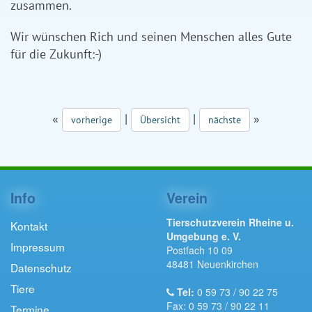
zusammen.
Wir wünschen Rich und seinen Menschen alles Gute
für die Zukunft:-)
«
|
|
»
vorherige
Übersicht
nächste
Info
Verein
Tierschutzverein Rheine u.
Kontakt
Umgebung e. V.
Impressum
Postfach 10 09
48481 Neuenkirchen
Datenschutz
Tiere
Tel:
0 59 73 / 90 22 75
Fax: 0 59 73 / 90 22 11
Termine