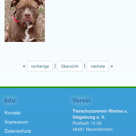
«
|
|
»
vorherige
Übersicht
nächste
Info
Verein
Tierschutzverein Rheine u.
Kontakt
Umgebung e. V.
Impressum
Postfach 10 09
48481 Neuenkirchen
Datenschutz