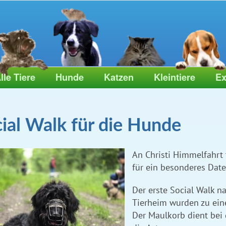
lle Tiere
Hunde
Katzen
Kleintiere
Ex
ial Walk für die Hunde
An Christi Himmelfahrt 
für ein besonderes Dat
Der erste Social Walk n
Tierheim wurden zu ei
Der Maulkorb dient bei 