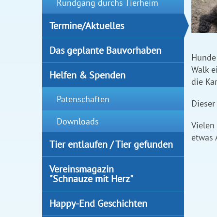
Rundgang durchs Tierheim
Termine/Aktuelles
Das geplante Bauvorhaben
Hunde 
Walk e
Helfen & Spenden
die Ka
Patenschaften
Dieser
Downloads
Vielen
etwas 
Tier entlaufen / Tier gefunden
Vereinsmagazin
"Schnauze mit Herz"
Happy-End Geschichten