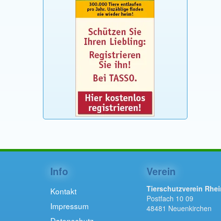
Info
Verein
Tierschutzverein Rhei
Kontakt
Postfach 10 09
Impressum
48481 Neuenkirchen
Datenschutz