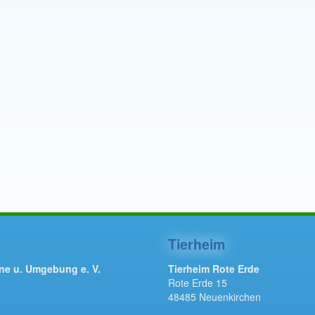
Tierheim
ne u. Umgebung e. V.
Tierheim Rote Erde
Rote Erde 15
48485 Neuenkirchen