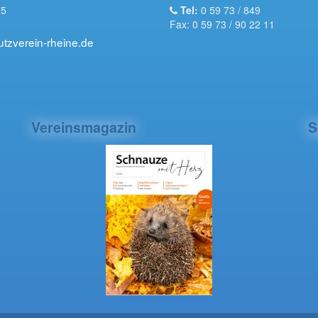
75
Tel:
0 59 73 / 849
Fax: 0 59 73 / 90 22 11
utzverein-rheine.de
Vereinsmagazin
S