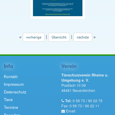
«
|
|
»
vorherige
Übersicht
nächste
Info
Verein
Tierschutzverein Rheine u.
Kontakt
Umgebung e. V.
Impressum
Postfach 10 09
48481 Neuenkirchen
Datenschutz
Tiere
Tel:
0 59 73 / 90 22 75
Fax: 0 59 73 / 90 22 11
Termine
Email:
Spenden